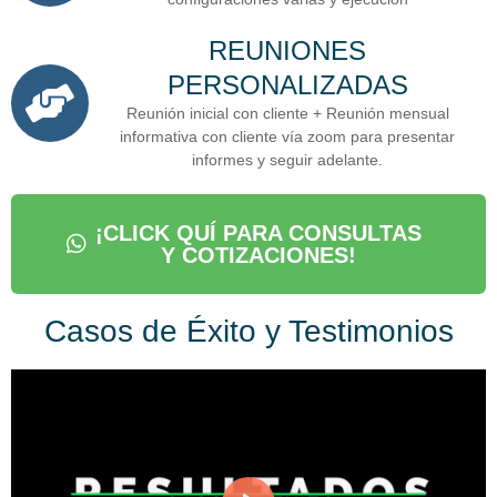
REUNIONES
PERSONALIZADAS
Reunión inicial con cliente + Reunión mensual
informativa con cliente
vía zoom para presentar
informes y seguir adelante.
¡CLICK QUÍ PARA CONSULTAS
Y COTIZACIONES!
Casos de Éxito y Testimonios