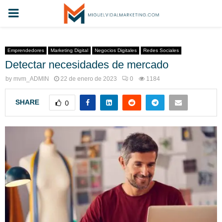
Emprendedores
Marketing Digital
Negocios Digitales
Redes Sociales
Detectar necesidades de mercado
by
mvm_ADMIN
22 de enero de 2023
0
1184
SHARE
0