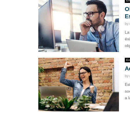
Em
O
E
by
La
éx
obj
Em
A
by
Es
so
a l